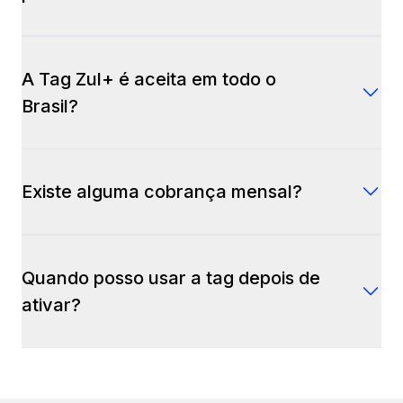
Sim. Para ativar sua Tag Zul+, basta escanear o QR
Code que vem no adesivo que você recebeu.
A Tag Zul+ é aceita em todo o
Brasil?
Sim. Ela é aceita em todos os pedágios (inclusive free
flow) e em mais de 1300 estacionamentos no país.
Existe alguma cobrança mensal?
Não. A Tag Zul+ não tem mensalidade. Você só paga
uma taxa por recarga ao inserir créditos.
Quando posso usar a tag depois de
ativar?
Para desbloquear sua Tag Zul+, é só adicionar
créditos. A ativação pode levar até 6 horas para ser
reconhecida pelas concessionárias.